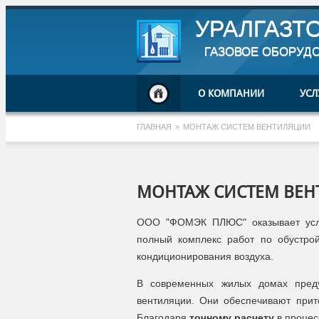
УРАЛГАЗТ
ГАЗОВОЕ ОБОРУД
О КОМПАНИИ
УСЛ
ГЛАВНАЯ
»
МОНТАЖ СИСТЕМ ВЕНТИЛЯЦИИ
МОНТАЖ СИСТЕМ ВЕ
ООО "ФОМЭК ПЛЮС" оказывает ус
полный комплекс работ по обустро
кондиционирования воздуха.
В современных жилых домах преду
вентиляции. Они обеспечивают прит
Благодаря
точному расчету
в процес